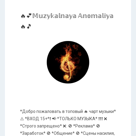
🔥💕𝕄𝕦𝕫𝕪𝕜𝕒𝕝𝕟𝕒𝕪𝕒 𝔸𝕟𝕠𝕞𝕒𝕝𝕚𝕪𝕒
🔥🎵
*Добро пожаловать в топовый 🔥 чарт музыки*
⚠️ *ВХОД 15+*❗ 📢 *ТОЛЬКО МУЗЫКА* ❗❗❗ ❌
*Строго запрещено* ❌: 🚫 *Реклама* 🚫
*Заработок* 🚫 *Общение* 🚫 *Сцены насилия,