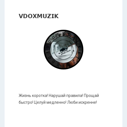
𝗩𝗗𝗢𝗫𝗠𝗨𝗭𝗜𝗞
Жизнь коротка! Нарушай правила! Прощай
быстро! Целуй медленно! Люби искренне!