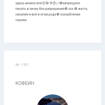
здесь можно всё😉🤪 💯☝️👉🚫запрещено
писать в личку без разрешения🚫 xxx 🚫 жесть
насилие и всё в этом роде🚫 оскорбление
ссылки
1 527
КОФЕИН