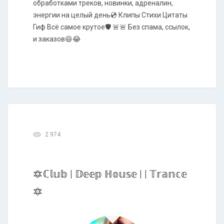
обработками треков, новинки, адреналин,
энергии на целый день💿 Клипы Стихи Цитаты
Гиф Всё самое крутое🛡️ 🚨🚨 Без спама, ссылок,
и заказов😆😂
2 974
🔯ℂ𝕝𝕦𝕓 | 𝔻𝕖𝕖𝕡 ℍ𝕠𝕦𝕤𝕖 | | 𝕋𝕣𝕒𝕟𝕔𝕖
🔯