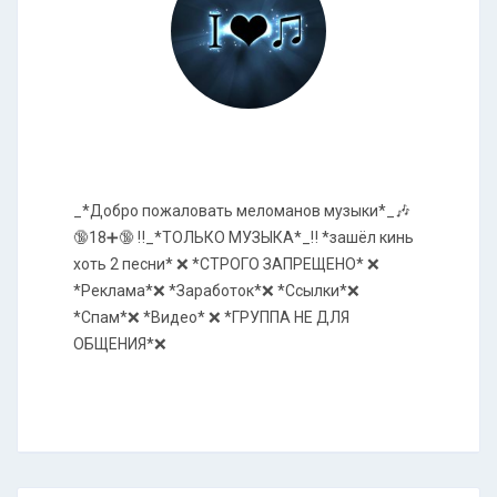
_*Добро пожаловать меломанов музыки*_🎶
🔞18➕🔞 ‼️_*ТОЛЬКО МУЗЫКА*_‼️ *зашёл кинь
хоть 2 песни* ❌ *СТРОГО ЗАПРЕЩЕНО* ❌
*Реклама*❌ *Заработок*❌ *Ссылки*❌
*Спам*❌ *Видео* ❌ *ГРУППА НЕ ДЛЯ
ОБЩЕНИЯ*❌