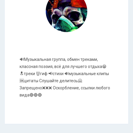
🔊Музыкальная группа, обмен треками,
классная поэзия, всё для лучшего отдыха😁
🔝треки 👹гиф 📢стихи 🔊музыкальные клипы
🆗цитаты Слушайте делитесь🤗
Запрещено❌❌❌ Оскорбление, ссылки любого
вида🔴🔴🔴