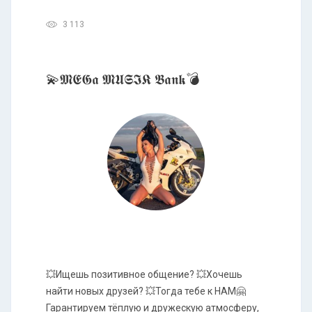
3 113
💫𝕸𝕰𝕲𝖆 𝕸𝖀𝕾𝕴𝕶 𝕭𝖆𝖓𝖐💣
💥Ищешь позитивное общение? 💥Хочешь
найти новых друзей? 💥Тогда тебе к НАМ🤗
Гарантируем тёплую и дружескую атмосферу,