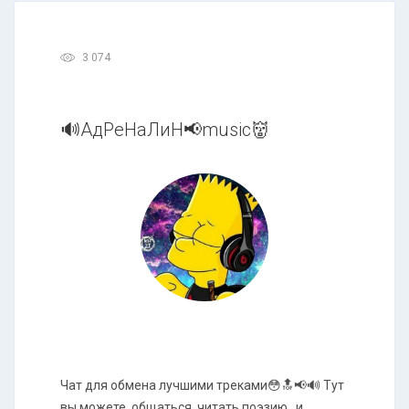
3 074
🔊АдРеНаЛиН📢music👹
Чат для обмена лучшими треками😳🔝📢🔊 Тут
вы можете, общаться, читать поэзию...и