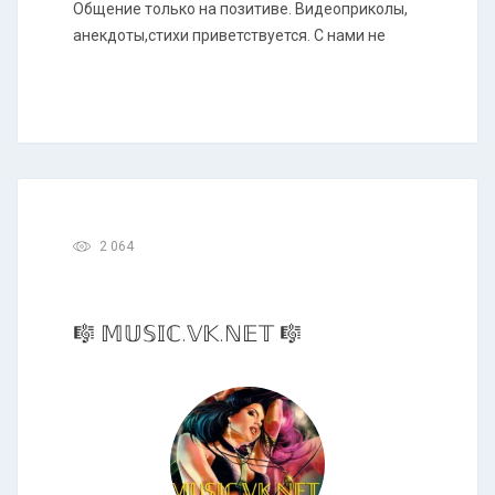
Общение только на позитиве. Видеоприколы,
анекдоты,стихи приветствуется. С нами не
2 064
🎼 𝕄𝕌𝕊𝕀ℂ.𝕍𝕂.ℕ𝔼𝕋 🎼