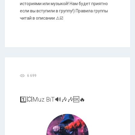
историями или музыкой! Нам будет приятно
если вы вступили в группу!) Правила группы
читай в описании ⚠️☑️
6 699
1️⃣💥Muz BiT🔊🎶🎶🆗🔥