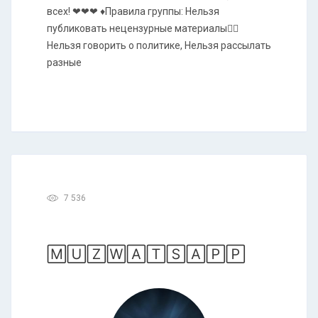
всех! ❤❤❤ ♦Правила группы: Нельзя
публиковать нецензурные материалы🖐🏻
Нельзя говорить о политике, Нельзя рассылать
разные
7 536
🄼🅄🅉🅆🄰🅃🅂🄰🄿🄿