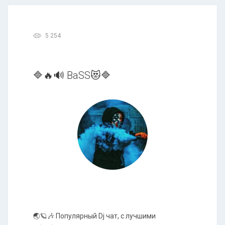
5 254
🔷🔥🔊 BaSS😻🔷
🌏🪐🎶 Популярный Dj чат, с лучшими