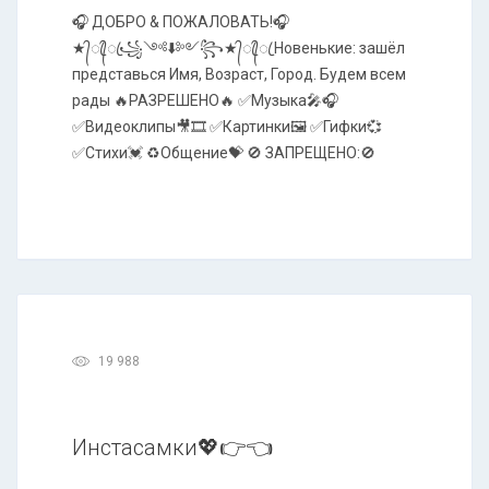
🎧 ДОБРО & ПОЖАЛОВАТЬ!🎧
★᭄ꦿ᭄ꦿ꧁༺⬇️༻꧂★᭄ꦿ᭄ꦿ Новенькие: зашёл
представься Имя, Возраст, Город. Будем всем
рады 🔥РАЗРЕШЕНО🔥 ✅Музыка🎤🎧
✅Видеоклипы🎥🎞️ ✅Картинки🖼️ ✅Гифки💞
✅Стихи💓 ♻️Общение💝 🚫 ЗАПРЕЩЕНО:🚫
19 988
Инстасамки💖👉👈