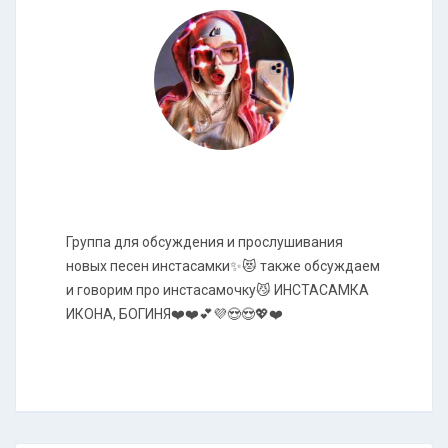
Группа для обсуждения и прослушивания
новых песен инстасамки✨😻 также обсуждаем
и говорим про инстасамочку😼 ИНСТАСАМКА
ИКОНА, БОГИНЯ❤️❤️💕💜😍😍💖❤️