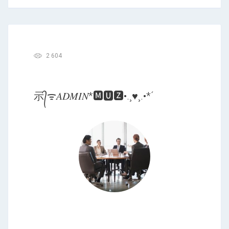
2 604
⽰᭄ᯤ𝐴𝐷𝑀𝐼𝑁*🅼🆄🆉•.¸♥¸.•*´