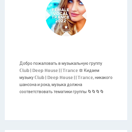
Добро пожаловать в музыкальную группу
ℂ𝕝𝕦𝕓 | 𝔻𝕖𝕖𝕡 ℍ𝕠𝕦𝕤𝕖 | | 𝕋𝕣𝕒𝕟𝕔𝕖 🔯 Кидаем
музыку ℂ𝕝𝕦𝕓 | 𝔻𝕖𝕖𝕡 ℍ𝕠𝕦𝕤𝕖 | | 𝕋𝕣𝕒𝕟𝕔𝕖, никакого
шансона и рока, музыка должна
соответствовать тематики группы 🌀🌀🌀🌀