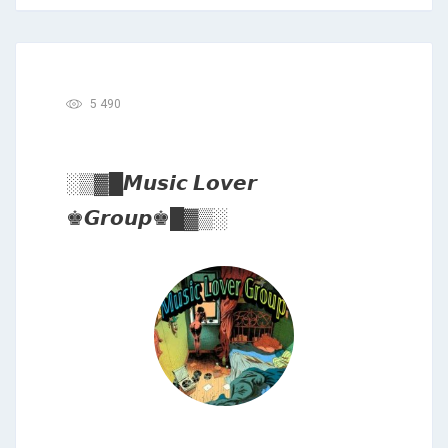
5 490
░▒▓█𝙈𝙪𝙨𝙞𝙘 𝙇𝙤𝙫𝙚𝙧
♚𝙂𝙧𝙤𝙪𝙥♚█▓▒░