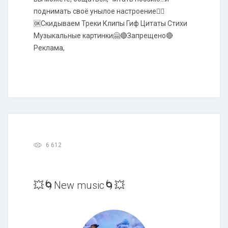
поднимать своё унылое настроение🤸‍♀️
🆗Скидываем Треки Клипы Гиф Цитаты Стихи
Музыкальные картинки🤗🔴Запрещено🔴
Реклама,
6 612
💥🌀New music🌀💥