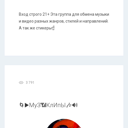
Вход строго 21+ Эта группа для обмена музыки
и видео разных жанров, стилей и направлений.
А так же стикеры☝
3 791
🌀▶️МуЗ📶КлИпЫ🎶🔊