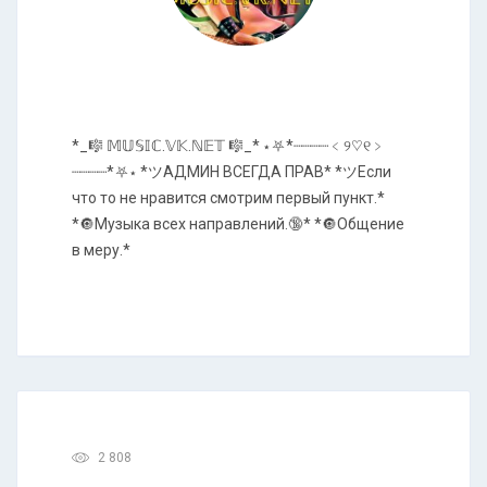
*_🎼 𝕄𝕌𝕊𝕀ℂ.𝕍𝕂.ℕ𝔼𝕋 🎼_* ⋆⛧*┈┈┈┈﹤୨♡୧﹥
┈┈┈┈*⛧⋆ *ツАДМИН ВСЕГДА ПРАВ* *ツЕсли
что то не нравится смотрим первый пункт.*
*🔘Музыка всех направлений.🔞* *🔘Общение
в меру.*
2 808