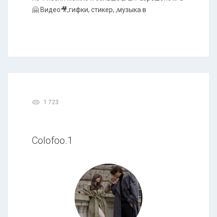
🤗 Видео🎥,гифки, стикер, ,музыка в
1 723
Colofoo.1