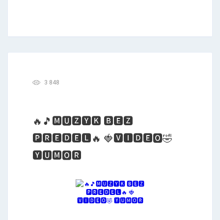
3 848
🔥🎵🅼🆄🆉🆈🅺 🅱🅴🆉
🅿🆁🅴🅳🅴🅻🔥 🍓🆅🅸🅳🅴🅾🤣
🆈🆄🅼🅾🆁