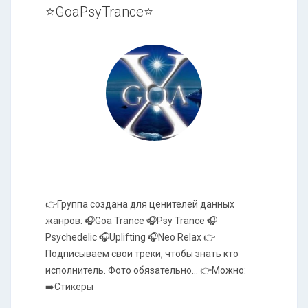
⭐GoaPsyTrance⭐
👉Группа создана для ценителей данных
жанров: 🎧Goa Trance 🎧Psy Trance 🎧
Psychedelic 🎧Uplifting 🎧Neo Relax 👉
Подписываем свои треки, чтобы знать кто
исполнитель. Фото обязательно... 👉Можно:
➡️Стикеры