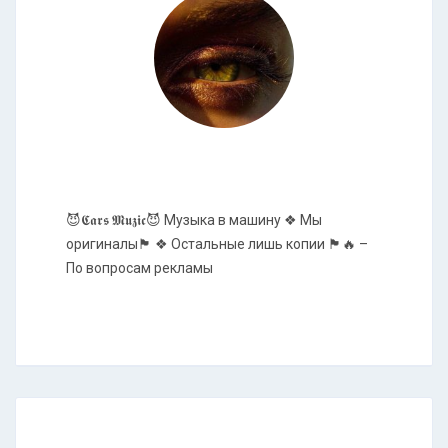
😈𝕮𝖆𝖗𝖘 𝕸𝖚𝖟𝖎𝖈😈 Музыка в машину ❖ Мы
оригиналы🏴 ❖ Остальные лишь копии 🏴🔥 –
По вопросам рекламы