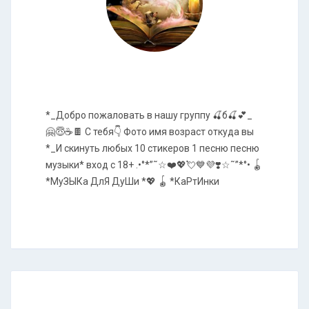
*_Добро пожаловать в нашу группу 🍒б🍒💕_
🤗😇☕🍫 С тебя👇 Фото имя возраст откуда вы
*_И скинуть любых 10 стикеров 1 песню песню
музыки* вход с 18+ .•°*”˜☆❤️💖💘💙💜❣️☆˜”*°• 🪀
*МуЗЫКа ДлЯ ДуШи *💖 🪀 *КаРтИнки