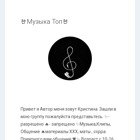
🤘Музыка Топ🤘
Привет я Автор меня зовут Кристина. Зашли в
мою группу пожалуйста представьтесь. ✨-
разрешено 🔥- запрещено ✨Музыка,Клипы,
Общение 🔥материалы XXX, маты , сорра.
Приятного вам общения 💗✨ Возраст с 10-16