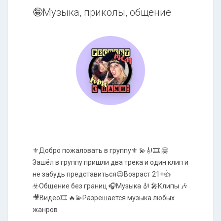
🤪Музыка, приколы, общение
⚜Добро пожаловать в группу⚜ 💫🎻🎞 🤗
Зашёл в группу пришли два трека и один клип и
не забудь представиться😉Возраст 21+👍
☣️Общение без границ 🎧Музыка 🎻 🎤Клипы 🎶
🎥Видео🎞 🔥💫Разрешается музыка любых
жанров