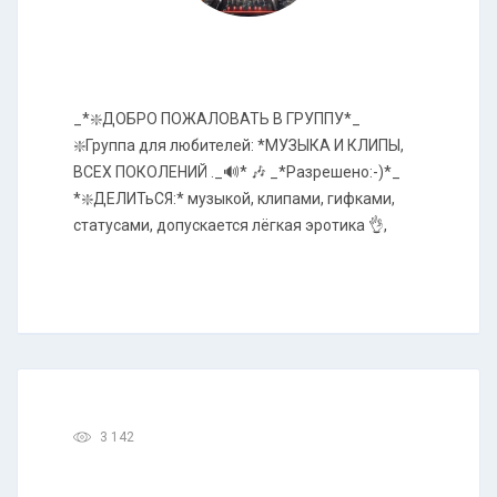
_*❇️ДОБРО ПОЖАЛОВАТЬ В ГРУППУ*_
❇️Группа для любителей: *МУЗЫКА И КЛИПЫ,
ВСЕХ ПОКОЛЕНИЙ ._🔊* 🎶 _*Разрешено:-)*_
*❇️ДЕЛИТьСЯ:* музыкой, клипами, гифками,
статусами, допускается лёгкая эротика 👌,
3 142