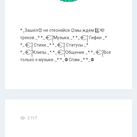
*_Зашёл😍 не стесняйся 😉мы ждём 5️⃣ 🎼
треков._* *_❉্᭄͜͡Музыка._* *_❉্᭄͜͡ Гифки._*
*_❉্᭄͜͡ Стихи._* *_❉্᭄͜͡ Статусы._*
*_❉্᭄͜͡Клипы._* *_❉্᭄͜͡Общение._* *_❉্᭄͜͡Всё
только о музыке._* *_⛔ Спам._* *_⛔
2 717