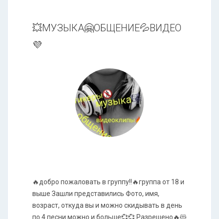
💥МУЗЫКА🤗ОБЩЕНИЕ💦ВИДЕО
💜
🔥добро пожаловать в группу!!🔥группа от 18 и
выше Зашли представились Фото, имя,
возраст, откуда вы и можно скидывать в день
по 4 песни можно и больше💞💞 Разрешено🔥😻