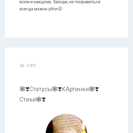
всем и каждому. Заходи, не понравиться
всегда можно уйти 🤭
2 475
🕸❣️Статусы🕸❣️КАртинки🕸❣️
Стихи🕸❣️