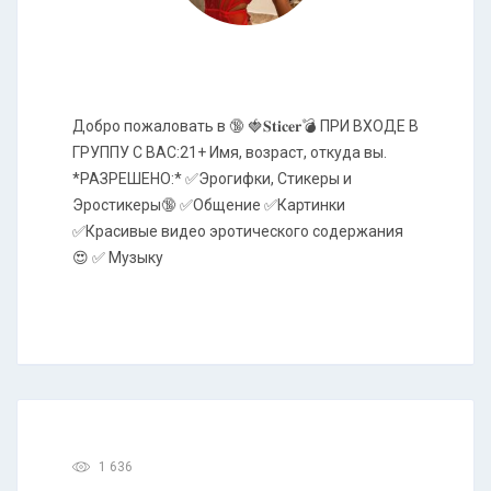
Добро пожаловать в 🔞 🍓𝐒𝐭𝐢𝐜𝐞𝐫💣 ПРИ ВХОДЕ В
ГРУППУ С ВАС:21+ Имя, возраст, откуда вы.
*РАЗРЕШЕНО:* ✅Эрогифки, Стикеры и
Эростикеры🔞 ✅Общение ✅Картинки
✅Красивые видео эротического содержания
😍 ✅ Музыку
1 636