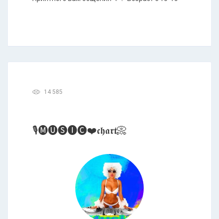
14 585
🎙️🅜︎🅤︎🅢︎🅘︎🅒︎❤️𝖈𝖍𝖆𝖗𝖙📀