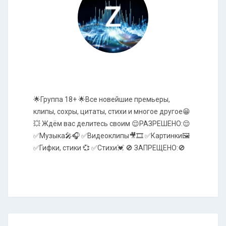
🌟Группа 18+ 🌟Все новейшие премьеры,
клипы, сохры, цитаты, стихи и многое другое😁
💥 Ждём вас делитесь своим 😌РАЗРЕШЕНО:😌
✅Музыка🎤🎧 ✅Видеоклипы🎥🎞️ ✅Картинки🖼️
✅Гифки, стики 💞 ✅Стихи💓 🚫 ЗАПРЕЩЕНО:🚫