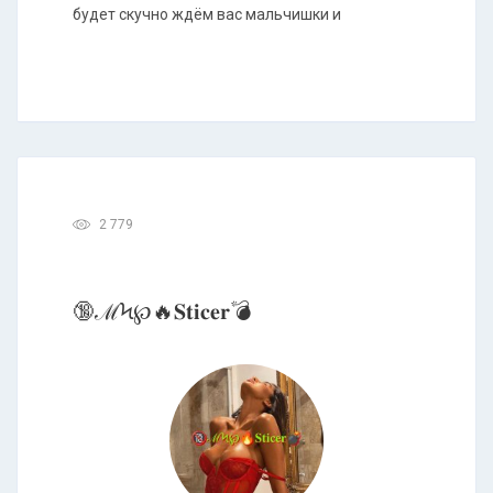
будет скучно ждём вас мальчишки и
2 779
🔞ℳϞ℘🔥𝐒𝐭𝐢𝐜𝐞𝐫💣