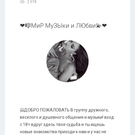
2 078
❤🎼МиР МуЗЫки и ЛЮбви💫❤
🤗ДОБРО ПОЖАЛОВАТЬ В группу дружного,
веселого и душевного общения и музыки! вход
с 18+ вдруг здесь твоя судьба и ты ищешь
новые знакомства приходи к нам и у нас не