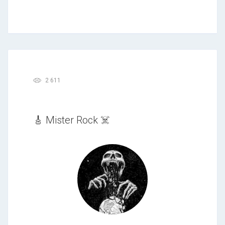
2 611
🎸 Mister Rock ☠️