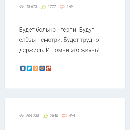
48 673
1777
149
Будет больно - терпи. Будут
слёзы - смотри. Будет трудно -
держись. И помни это жизнь!!!
209 238
2048
494