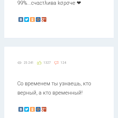
99%...счαстλива kσρσче ❤
25 241
1327
124
Со временем ты узнаешь, кто
верный, а кто временный!