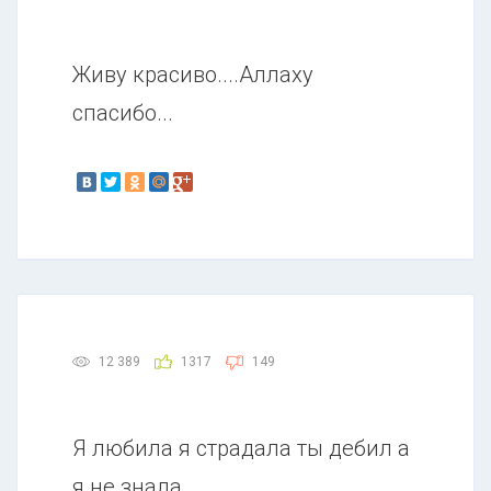
Живу красиво....Аллаху
спасибо...
12 389
1317
149
Я любила я страдала ты дебил а
я не знала