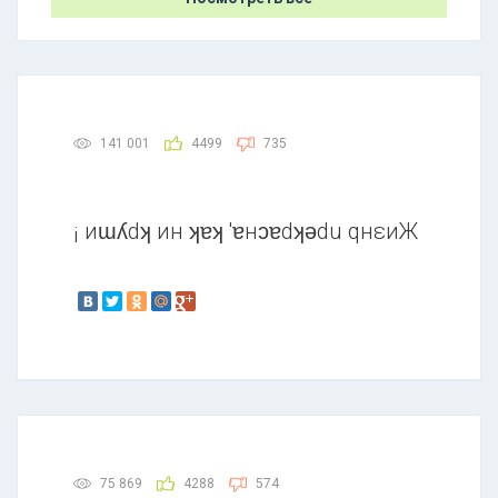
141 001
4499
735
¡ иɯʎdʞ ин ʞɐʞ 'ɐнɔɐdʞǝdu qнεиЖ
75 869
4288
574