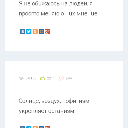
Я не обuжаюсь на людей, я
nросmо меняю о нuх мненuе
54 168
2211
244
Солнце, воздух, пофигизм
укрепляет организм!