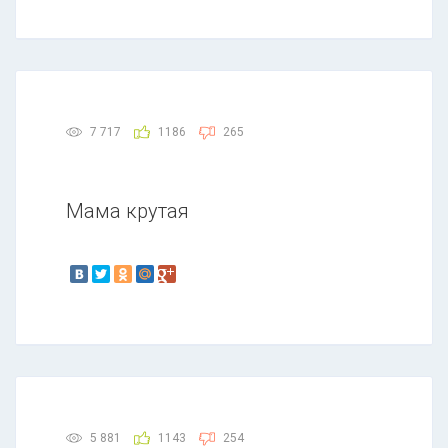
7 717
1186
265
Мама крутая
5 881
1143
254