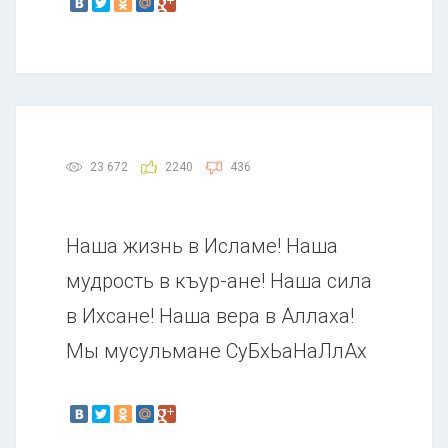
23 672
2240
436
Наша жизнь в Исламе! Наша
мудрость в къур-ане! Наша сила
в Ихсане! Наша вера в Аллаха!
Мы мусульмане СуБхЬаНаЛлАх