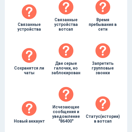
Связанные
Время
Связанные
устройства
пребывания в
устройства
вотсап
сети
Две серые
Запретить
Сохранятся ли
галочки, но
групповые
чаты
заблокирован
звонки
Исчезающие
сообщения и
уведомление
Статус(истории)
Новый аккаунт
"86400"
в вотсап