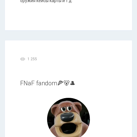
оружия кейсы карты и т.д.
1 255
FNaF fandom🍕🐻🎩