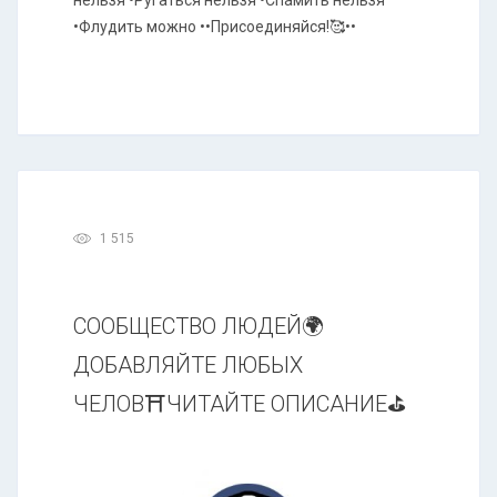
нельзя •Ругаться нельзя •Спамить нельзя
•Флудить можно ••Присоединяйся!🥰••
1 515
СООБЩЕСТВО ЛЮДЕЙ🌍
ДОБАВЛЯЙТЕ ЛЮБЫХ
ЧЕЛОВ⛩ЧИТАЙТЕ ОПИСАНИЕ⛳