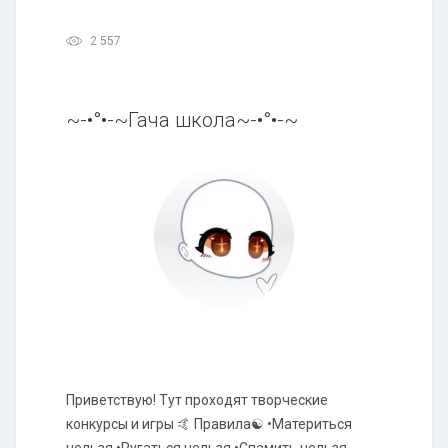
2 557
~-•°•-~Гача школа~-•°•-~
Приветствую! Тут проходят творческие
конкурсы и игры 🤙 Правила☯️ •Материться