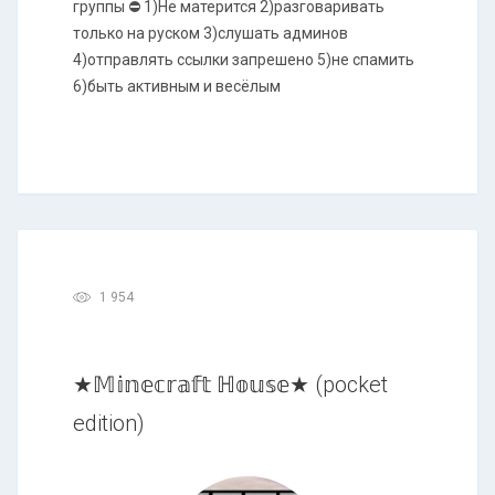
группы ⛔ 1)Не матерится 2)разговаривать
только на руском 3)слушать админов
4)отправлять ссылки запрешено 5)не спамить
6)быть активным и весёлым
1 954
★𝕄𝕚𝕟𝕖𝕔𝕣𝕒𝕗𝕥 ℍ𝕠𝕦𝕤𝕖★ (pocket
edition)