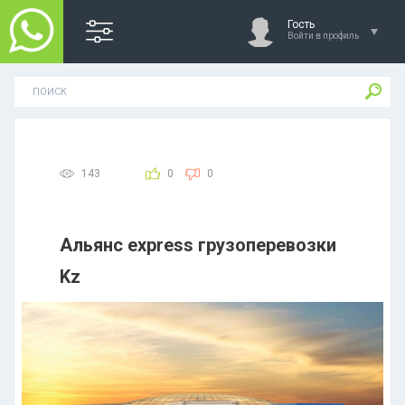
Гость
Войти в профиль
143
0
0
Альянс express грузоперевозки
Kz