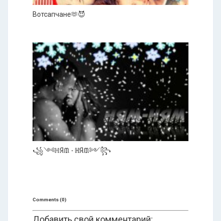
Вотсапчане🫶😈
꧁༺ℍЯᙢ - ℍЯᙢ༻꧂
Comments (0)
Добавить свой комментарий: