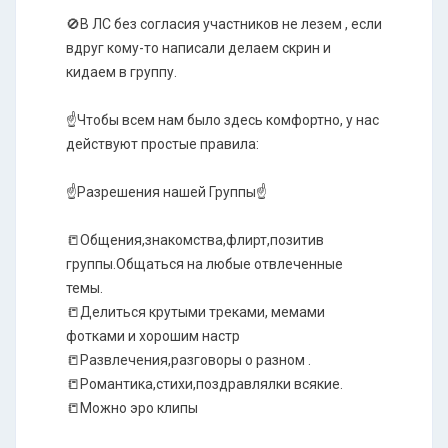
🚫В ЛС без согласия участников не лезем , если
вдруг кому-то написали делаем скрин и
кидаем в группу.
☝️Чтобы всем нам было здесь комфортно, у нас
действуют простые правила:
☝️Разрешения нашей Группы☝️
📒Общения,знакомства,флирт,позитив
группы.Общаться на любые отвлеченные
темы.
​📒Делиться крутыми треками, мемами
фотками и хорошим настр
📒Развлечения,разговоры о разном .
📒Романтика,стихи,поздравлялки всякие.
📒Можно эро клипы