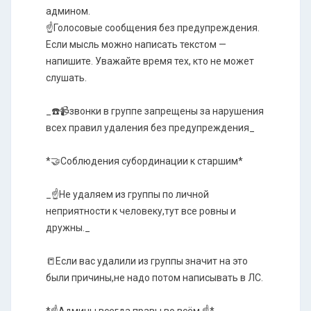
админом.
☝️Голосовые сообщения без предупреждения.
Если мысль можно написать текстом —
напишите. Уважайте время тех, кто не может
слушать.
_☎️📹звонки в группе запрещены за нарушения
всех правил удаления без предупреждения_
*🤝Соблюдения субординации к старшим*
_☝️Не удаляем из группы по личной
неприятности к человеку,тут все ровны и
дружны._
📒Если вас удалили из группы значит на это
были причины,не надо потом написывать в ЛС.