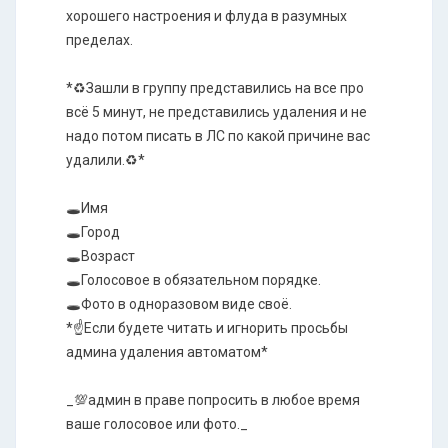
хорошего настроения и флуда в разумных
пределах.
*♻️Зашли в группу представились на все про
всё 5 минут, не представились удаления и не
надо потом писать в ЛС по какой причине вас
удалили.♻️*
🕳️Имя
🕳️Город
🕳️Возраст
🕳️Голосовое в обязательном порядке.
🕳️Фото в одноразовом виде своё.
*☝️Если будете читать и игнорить просьбы
админа удаления автоматом*
_💯админ в праве попросить в любое время
ваше голосовое или фото._