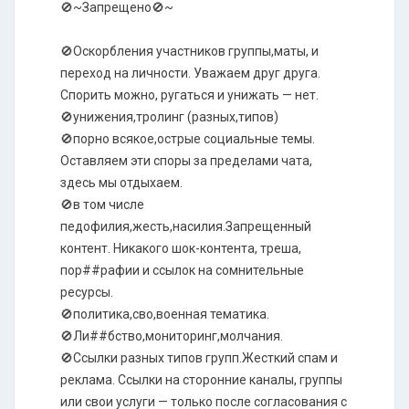
🚫~Запрещено🚫~
🚫Оскорбления участников группы,маты, и
переход на личности. Уважаем друг друга.
Спорить можно, ругаться и унижать — нет.
🚫унижения,тролинг (разных,типов)
🚫порно всякое,острые социальные темы.
Оставляем эти споры за пределами чата,
здесь мы отдыхаем.
🚫в том числе
педофилия,жесть,насилия.Запрещенный
контент. Никакого шок-контента, треша,
пор##рафии и ссылок на сомнительные
ресурсы.
🚫политика,сво,военная тематика.
🚫Ли##бство,мониторинг,молчания.
🚫Ссылки разных типов групп.Жесткий спам и
реклама. Ссылки на сторонние каналы, группы
или свои услуги — только после согласования с