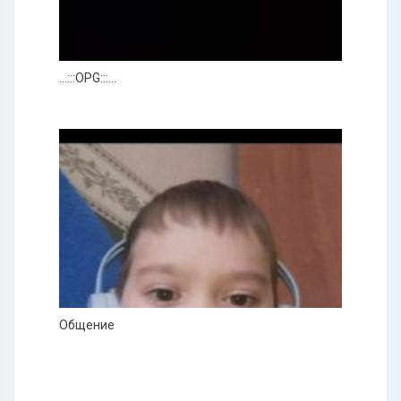
...:::OPG:::...
Общение