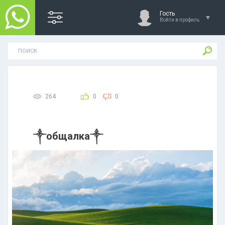
Гость
Войти в профиль
264
0
0
༒︎общалка༒︎