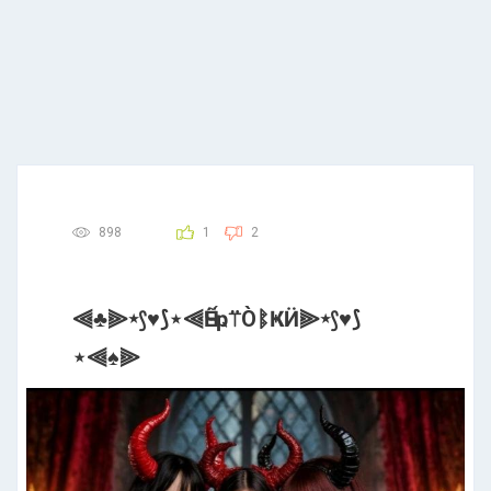
898
1
2
⫷♣️⫸⋆⟆♥️⟆⋆⫷ӴẾҏ⍡ÒᛔҜӤ⫸⋆⟆♥️⟆
⋆⫷♠️⫸