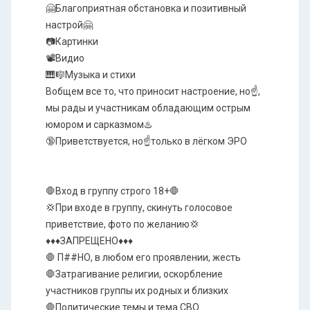
🤗Благоприятная обстановка и позитивный
настрой🤗
📷Картинки
📽️Видио
🎹🎼Музыка и стихи
Вобщем все то, что приносит настроение, но☝️,
мы рады и участникам обладающим острым
юмором и сарказмом♨️
🔞Приветствуется, но☝️только в лёгком ЭРО
🛑Вход в группу строго 18+🛑
💢При входе в группу, скинуть голосовое
приветствие, фото по желанию💢
♦️♦️♦️ЗАПРЕЩЕНО♦️♦️♦️
🛑 П##НО, в любом его проявлении, жесть
🛑Затрагивание религии, оскорбление
участников группы их родных и близких
🛑Политические темы и тема СВО