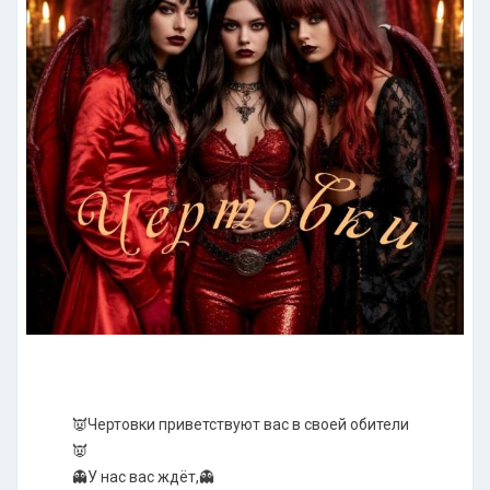
👿Чертовки приветствуют вас в своей обители
👿
👻У нас вас ждёт,👻