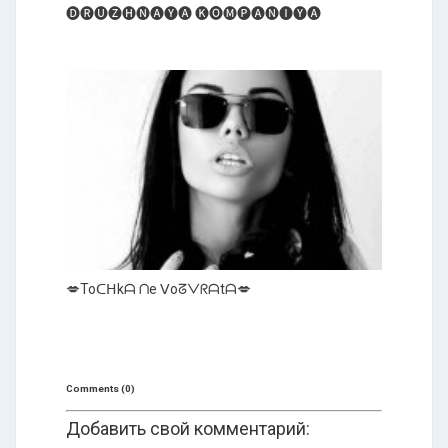
🅓🅡🅤🅩🅗🅝🅐🅨🅐 🅚🅞🅜🅟🅐🅝🅘🅨🅐
💋Toᑕᕼkᗩ ᑎe ᐯoᘔᐯᖇᗩtᗩ💋
Comments (0)
Добавить свой комментарий: