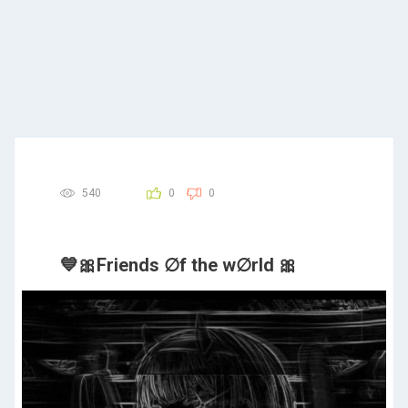
540
0
0
💙🎀Friends ∅f the w∅rld 🎀