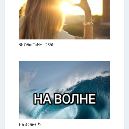
💖 ОбщЕнИе +25💖
На Волне 🌀