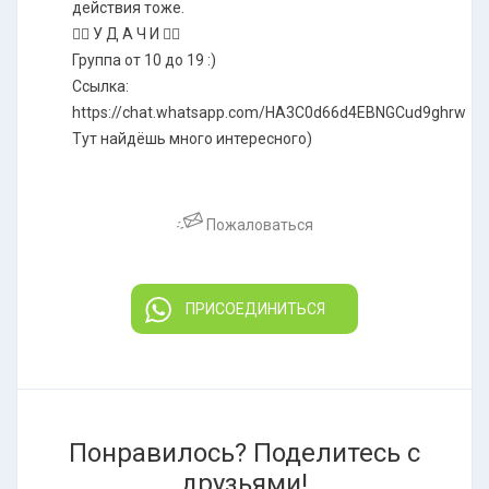
действия тоже.
❤️‍🔥 У Д А Ч И ❤️‍🔥
Группа от 10 до 19 :)
Ссылка:
https://chat.whatsapp.com/HA3C0d66d4EBNGCud9ghrw
Тут найдёшь много интересного)
Пожаловаться
ПРИСОЕДИНИТЬСЯ
Понравилось? Поделитесь с
друзьями!