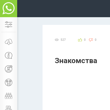
527
0
0
Знакомства