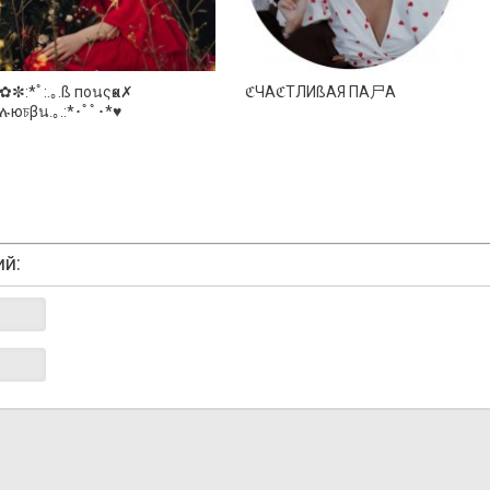
✿✼:*ﾟ:.｡.ß поนςҝα✗
ℭЧАℭТЛИßАЯ ПА尸А
ሉюচβน.｡.:*･ﾟﾟ･*♥️
ий: