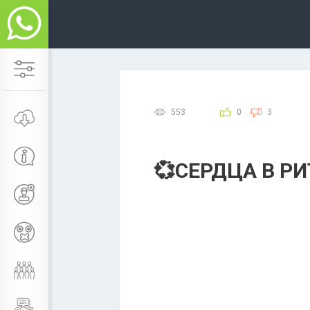
553
0
3
💞СЕРДЦА В Р