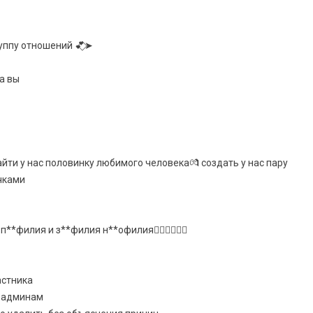
уппу отношений 💕⃟➤
а вы
йти у нас половинку любимого человека💏 создать у нас пару
ачками
**филия и з**филия н**офилия🙅🏼‍♀️🙅🏻‍♂️
астника
к админам