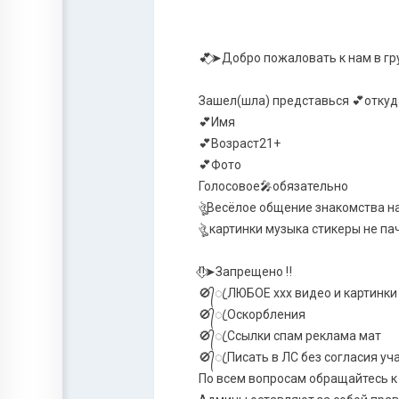
💕⃟➤Добро пожаловать к нам в гр
Зашел(шла) представься 💕откуд
💕Имя
💕Возраст21+
💕Фото
Голосовое🎤обязательно
ঔৣВесёлое общение знакомства на
ঔৣ картинки музыка стикеры не п
‼️⃟➤Запрещено ‼️
🚫‍᭄ꦿ ЛЮБОЕ xxx видео и картинки п
🚫‍᭄ꦿ Оскорбления
🚫‍᭄ꦿ Ссылки спам реклама мат
🚫‍᭄ꦿ Писать в ЛС без согласия уч
По всем вопросам обращайтесь 