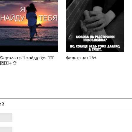
💞 ჶนሉ৮τթ Я ዙαи́дყ τҿЂя 👩‍❤️‍👨
Фильтр чат 25+
2️⃣1️⃣➕ 💞
ий: