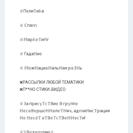
♕П𝕠ли𝕋и𝕜а
♕ ℂпа𝕞
♕𝕄а𝕡𝕜𝕖𝕋иℍг
♕ Гадаℍи𝕖
♕ 𝕄𝕖жℍаци𝕠ℍальℍая 𝕡𝕠𝟛ℍь
❌РАССЫЛКИ ЛЮБОЙ ТЕМАТИКИ
❌П**НО СТИКИ ,ВИДЕО
♕𝟛а п𝕡и𝕔𝕪𝕋𝕔𝕋𝔹и𝕖 𝔹 г𝕡𝕪пп𝕖
ℍ𝕖𝕔𝕠𝔹𝕖𝕡ш𝕖ℍℍ𝕠л𝕖𝕋ℍи𝕩, ад𝕞иℍи𝕔𝕋𝕡ация
ℍ𝕖 ℍ𝕖𝕔𝕖̈𝕋 𝕠𝕋𝔹𝕖𝕋𝕔𝕋𝔹𝕖ℍℍ𝕠𝕔𝕋и!
♕𝕐𝔹𝕖д𝕠𝕞ляю⚠️