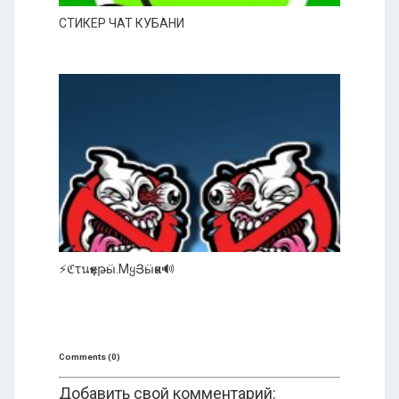
СТИКЕР ЧАТ КУБАНИ
⚡ℭτนҝҿթӹ.МყՅӹҝα🔊
Comments (0)
Добавить свой комментарий: