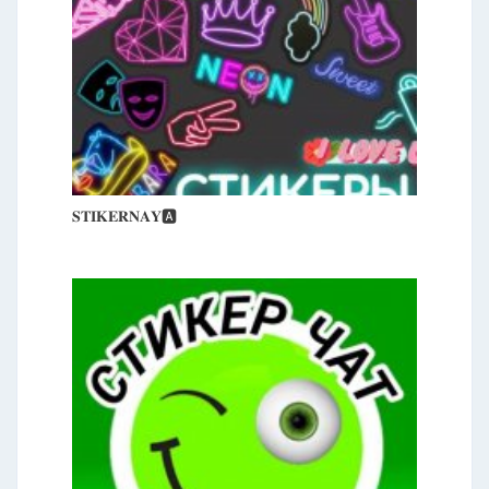
𝐒𝐓𝐈𝐊𝐄𝐑𝐍𝐀𝐘🅰️