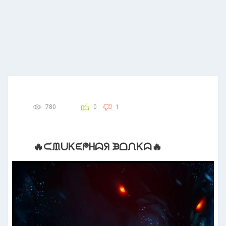
780
0
1
🔥ᙅᙢᑌᏦᙓᖘᕼᗣᖆ ᙖᗝᙁᏦᗣ🔥