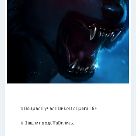
♕𝔹𝕠𝟛𝕡а𝕔𝕋 𝕪ча𝕔𝕋ℍи𝕜𝕠𝔹 𝕔𝕋𝕡𝕠г𝕠 18+
♕ 𝟛ашли п𝕡𝕖д𝕔𝕋а𝔹или𝕔ь: