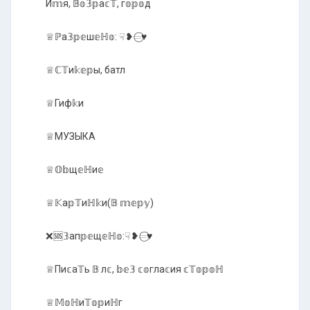
И𝕞я, 𝔹𝕠𝟛𝕡а𝕔𝕋, г𝕠𝕡𝕠д
♕ℙа𝟛𝕡𝕖ш𝕖ℍ𝕠: ☟︎❥𝄗⃝♥️
♕ℂ𝕋и𝕜𝕖𝕡ы, батл
♕Гиф𝕜и
♕МУЗЫКА
♕𝕆𝕓щ𝕖ℍи𝕖
♕𝕂а𝕡𝕋иℍ𝕜и(𝔹 𝕞𝕖𝕡𝕪)
❌🆘𝟛ап𝕡𝕖щ𝕖ℍ𝕠:☟︎❥𝄗⃝♥️
♕Пи𝕔а𝕋ь 𝔹 л𝕔, 𝕓𝕖𝟛 𝕔𝕠гла𝕔ия 𝕔𝕋𝕠𝕡𝕠ℍ
♕𝕄𝕠ℍи𝕋𝕠𝕡иℍг