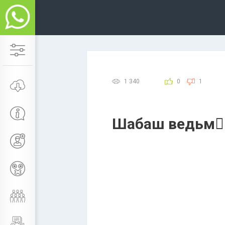
1 340
0
1
Шабаш ведьм🧙‍