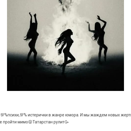
 💯%психи,💯% истерички в жанре юмора. И мы жаждем новых жерт
е пройти мимо😝Татарстан рулит🥳