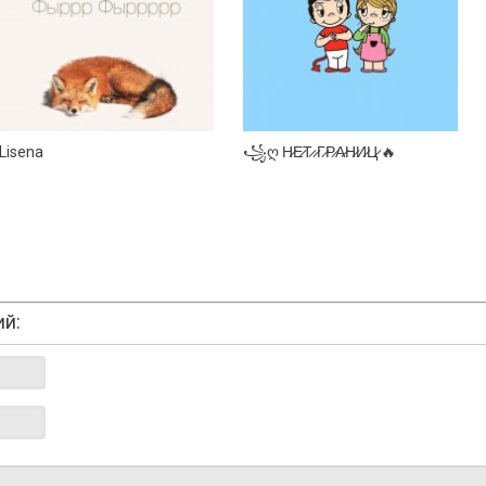
Lisena
꧁ღ Н̷Е̷Т̷ ̷Г̷Р̷А̷Н̷И̷Ц̷ 🔥
ий: