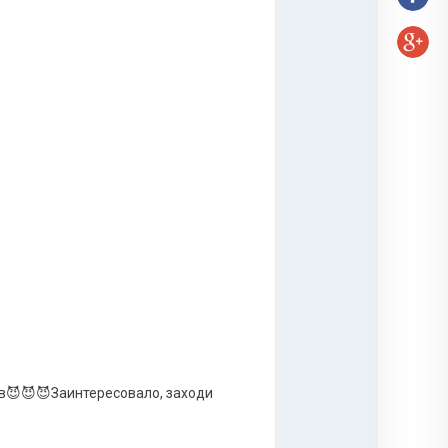
в😈😈😈Заинтересовало, заходи