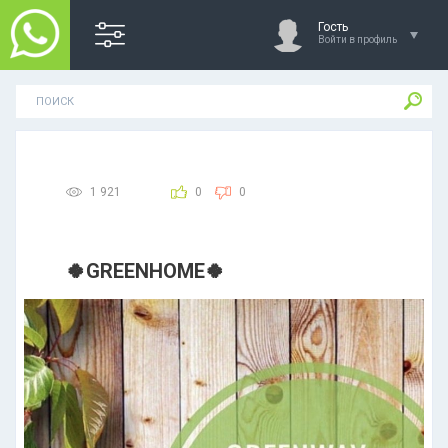
Гость
Войти в профиль
1 921
0
0
🍀GREENHOME🍀