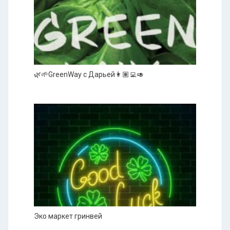
🌿🌱GreenWay с Дарьей👩🏽‍💻🥑
Эко маркет гринвей