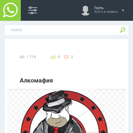
Гость
Войти в профиль
1 719
0
2
Алкомафия