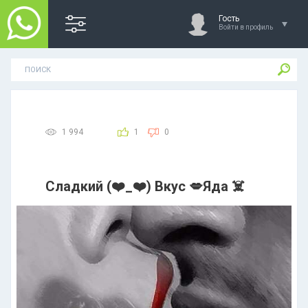
Гость
Войти в профиль
1 994
1
0
Сладкий (❤️_❤️) Вкус 💋Яда ☠️