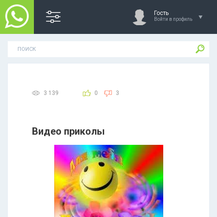
Гость
Войти в профиль
3 139
0
3
Видео приколы