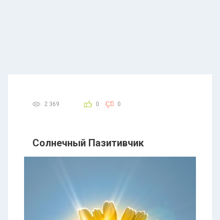
2 369
0
0
Солнечный Пазитивчик