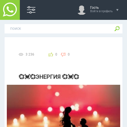
Гость
Войти в профиль
3 236
0
0
💞💓💞ЭНЕРГИЯ 💞💓💞