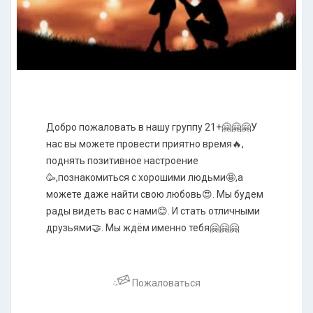
Добро пожаловать в нашу группу 21+🤗🤗🤗У
нас вы можете провести приятно время🔥,
поднять позитивное настроение
🥳,познакомиться с хорошими людьми🤩,а
можете даже найти свою любовь😍. Мы будем
рады видеть вас с нами😊. И стать отличными
друзьями🤝. Мы ждём именно тебя🤗🤗🤗
Пожаловаться