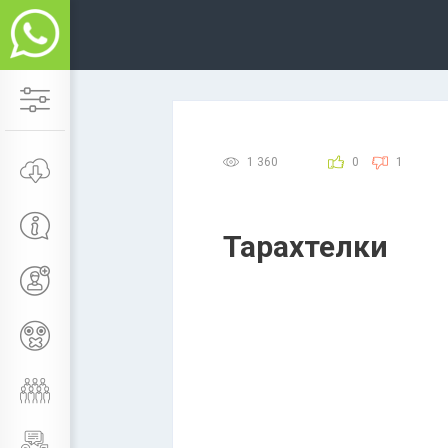
1 360
0
1
Тарахтелки