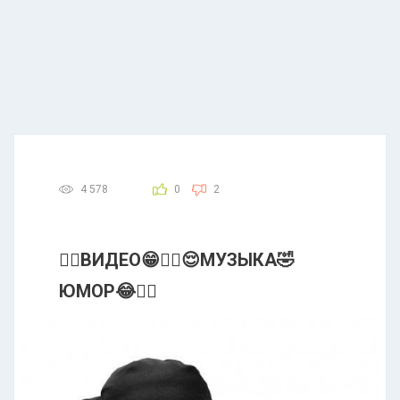
4 578
0
2
👍🏻ВИДЕО😁👍🏻😌МУЗЫКА🤣
ЮМОР😂✊🏻