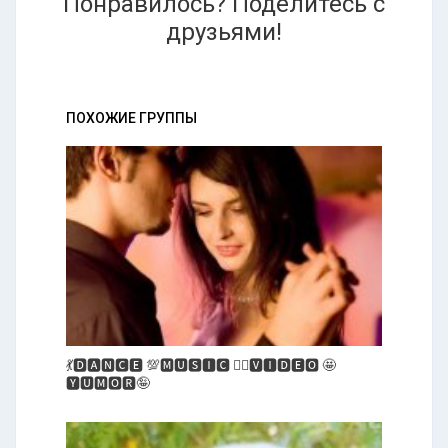
Понравилось? Поделитесь с
друзьями!
ПОХОЖИЕ ГРУППЫ
💃🅳🅰🅽🅲🅴 💯🅼🆄🆂🅸🅲 👯‍♀️🆅🅸🅳🅴🅾 🤩
🆈🆄🅼🅾🆁🤪