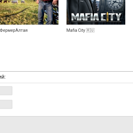
ФермерАлтая
Mafia City 🇷🇺
ий: