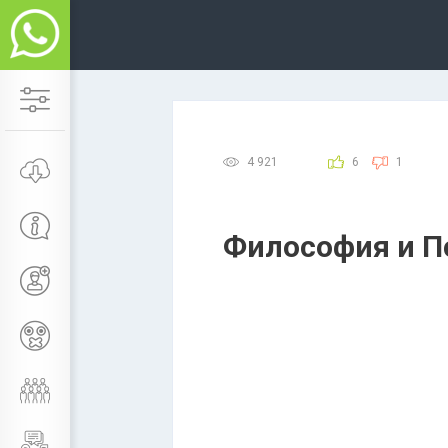
4 921
6
1
Философия и П