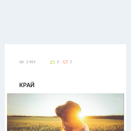
2 963
0
2
КРАЙ