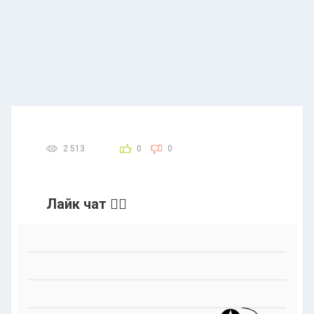
2 513
0
0
Лайк чат 👍🏻