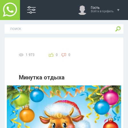
Гость
Войти в профиль
1 973
0
0
Минутка отдыха