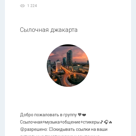
1 224
Сылочная джакарта
Добро пожаловать в группу 🧡❤️
Ссылочная+музыка+общение+стикеры🎵🎧🔥
😜разрешено: 💥скидывать ссылки на ваши