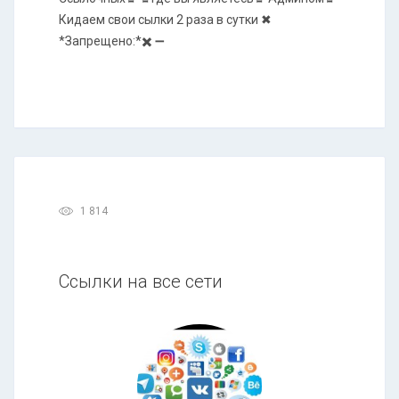
Кидаем свои сылки 2 раза в сутки ✖
*Запрещено:*✖️ ➖
1 814
Ссылки на все сети