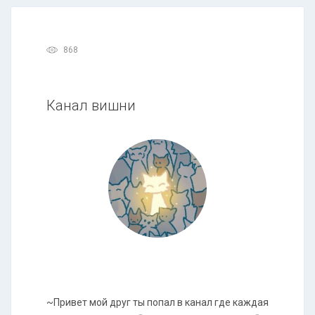
868
Канал вишни
~Привет мой друг ты попал в канал где каждая