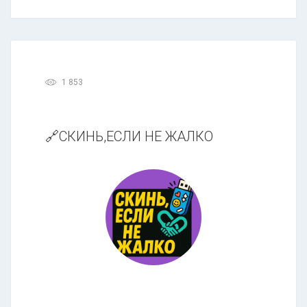
1 853
🔗СКИНЬ,ЕСЛИ НЕ ЖАЛКО