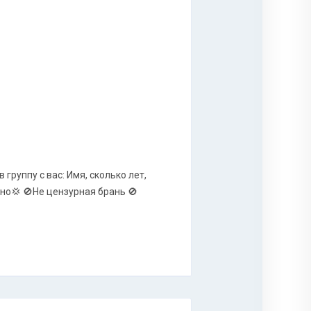
уппу с вас: Имя, сколько лет,
ено💢 🚫Не цензурная брань 🚫