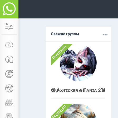
.
.
.
Свежие группы
Premium
🔞🌶️ᔕᴛɪᴄᴋᴇʀ🔥ᗰᴀɴɪᴀ 2💣
Premium