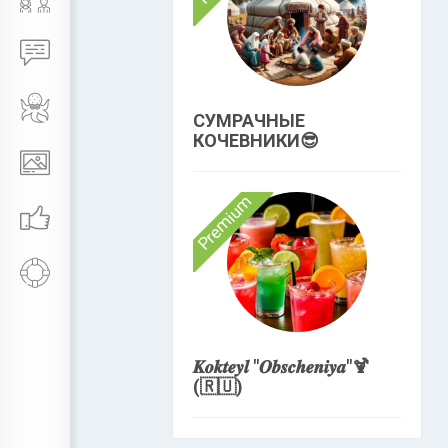
СУМРАЧНЫЕ
КОЧЕВНИКИ😎
Premium
𝑲𝒐𝒌𝒕𝒆𝒚𝒍 "𝑶𝒃𝒔𝒄𝒉𝒆𝒏𝒊𝒚𝒂"🍹
(🇷🇺)