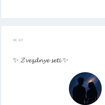
621
✨ 𝓩𝓿𝓮𝔃𝓭𝓷𝔂𝓮 𝓼𝓮𝓽𝓲 ✨