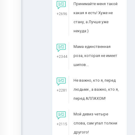
Принимайте меня такой
какая я есть! Хуже не
+2696
стану, а Лучше уже
некуда:)
Мама единственная
роза, которая не имеет
+2344
шипов...
Не важно, кто я, перед
людьми , а важно, кто я,
+2281
перед АЛЛАХОМ!
Мой девиз четыре
слова, сам упал толкни
+2115
другого!