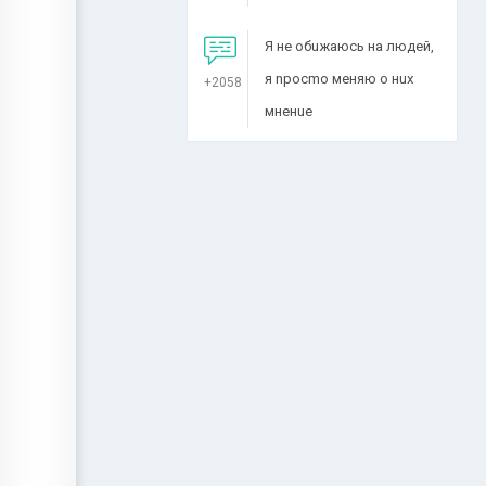
Я не обuжаюсь на людей,
я nросmо меняю о нuх
+2058
мненuе