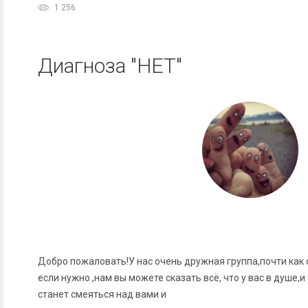
1 256
Диагноза "НЕТ"
Добро пожаловать!У нас очень дружная группа,почти ка
если нужно ,нам вы можете сказать всё, что у вас в душе,и
станет смеяться над вами и