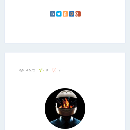
4 572
8
9