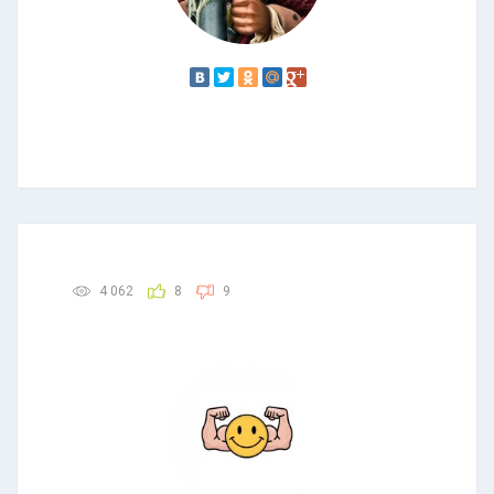
4 062
8
9