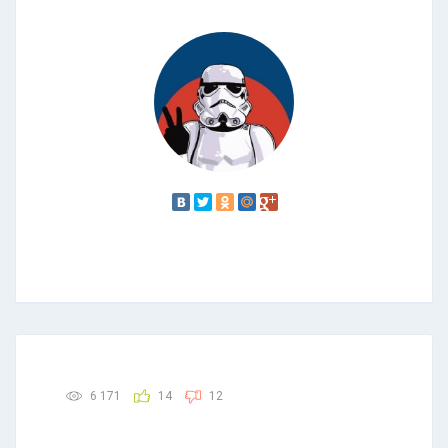
6 171
14
12