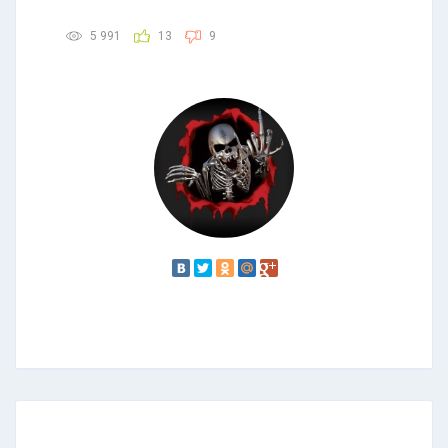
5 991
13
9