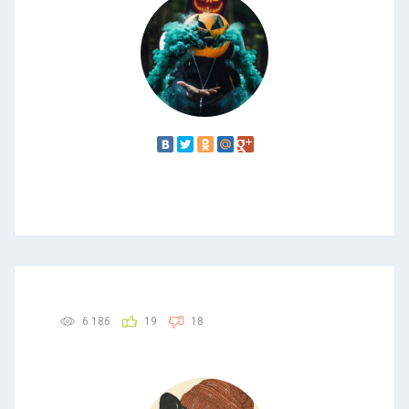
6 186
19
18