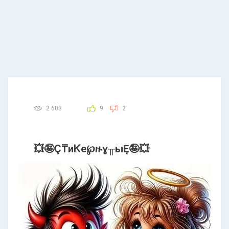
2 603
9
2
💥🤪Ç₸иᏦe℘ዙɣ╥ыĘ🤪💥