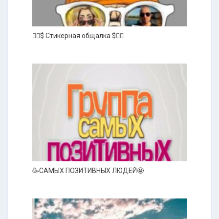
❤️‍🔥$ Стикерная общалка $❤️‍🔥
🥳САМЫХ ПОЗИТИВНЫХ ЛЮДЕЙ🤩