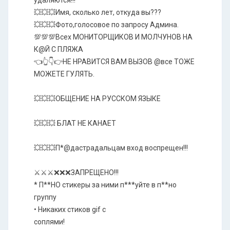
удаляются!!!
💥💥💥Имя, сколько лет, откуда вы???
💥💥💥Фото,голосовое по запросу Админа.
💯💯💯Всех МОНИТОРЩИКОВ И МОЛЧУНОВ НА
К@Й С ПЛЯЖА
👈👆👇👉НЕ НРАВИТСЯ ВАМ ВЫЗОВ @⁨все⁩ ТОЖЕ
МОЖЕТЕ ГУЛЯТЬ.
💥💥💥ОБЩЕНИЕ НА РУССКОМ ЯЗЫКЕ
💥💥💥 БЛАТ НЕ КАНАЕТ
💥💥💥П*@дастрадальцам вход воспрещен!!!
⚔️⚔️⚔️❌❌❌ЗАПРЕЩЕНО!!!
* П**НО стикеры за ними п***уйте в п**но
группу
• Никаких стиков gif с
соплями!