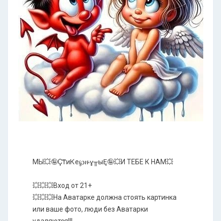
МЫ💥🤪Ç₸иᏦe℘ዙɣ╥ыĘ🤪💥И ТЕБЕ К НАМ💥
💥💥💥Вход от 21+
💥💥💥На Аватарке должна стоять картинка
или ваше фото, люди без Аватарки