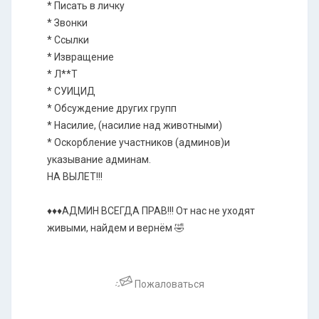
* Писать в личку
* Звонки
* Ссылки
* Извращение
* Л**Т
* СУИЦИД
* Обсуждение других групп
* Насилие, (насилие над животными)
* Оскорбление участников (админов)и
указывание админам.
НА ВЫЛЕТ!!!
♦️♦️♦️АДМИН ВСЕГДА ПРАВ!!! От нас не уходят
живыми, найдем и вернём 🤣
Пожаловаться